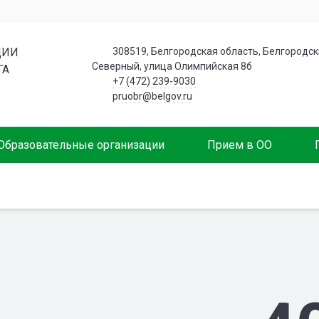
ЦИИ
308519, Белгородская область, Белгородски
Северный, улица Олимпийская 8б
ГА
+7 (472) 239-9030
pruobr@belgov.ru
Образовательные организации
Прием в ОО