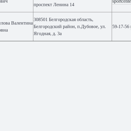
ович
sportcent
проспект Ленина 14
308501 Белгородская область,
лова Валентина
Белгородский район, п.Дубовое, ул.
59-17-56
овна
Ягодная, д. 3а