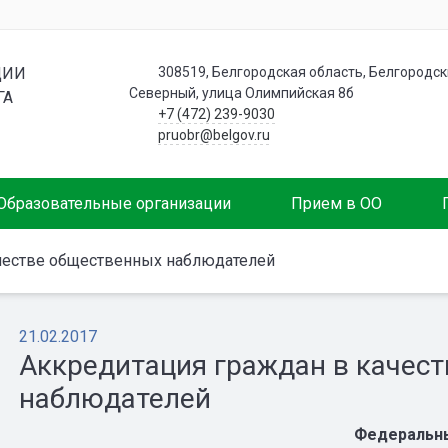
ЦИИ
308519, Белгородская область, Белгородски
Северный, улица Олимпийская 8б
ГА
+7 (472) 239-9030
pruobr@belgov.ru
Образовательные организации
Прием в ОО
честве общественных наблюдателей
21.02.2017
Аккредитация граждан в качес
наблюдателей
Федеральн